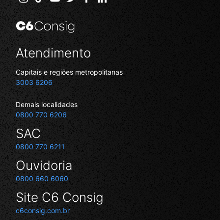
Atendimento
Capitais e regiões metropolitanas
Número
3003 6206
de
celular:
Demais localidades
3003
Número
0800 770 6206
6206
de
SAC
celular:
0800
Número
0800 770 6211
770
de
Ouvidoria
6206
celular:
0800
Número
0800 660 6060
770
de
Site C6 Consig
6211
celular:
0800
c6consig.com.br
660