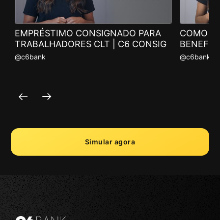
EMPRÉSTIMO CONSIGNADO PARA
COMO D
TRABALHADORES CLT | C6 CONSIG
BENEFÍCI
@c6bank
@c6bank
Simular agora