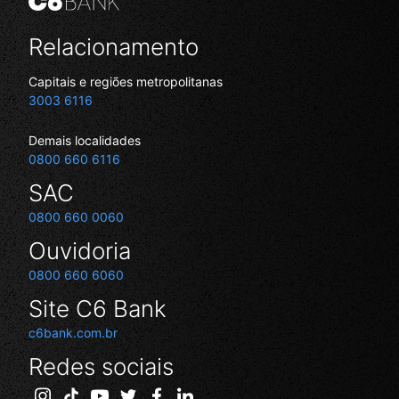
Relacionamento
Capitais e regiões metropolitanas
Número
3003 6116
de
celular:
Demais localidades
3003
Número
0800 660 6116
6116
de
SAC
celular:
0800
Número
0800 660 0060
660
de
Ouvidoria
6116
celular:
0800
Número
0800 660 6060
660
de
Site C6 Bank
0060
celular:
0800
c6bank.com.br
660
Redes sociais
6060