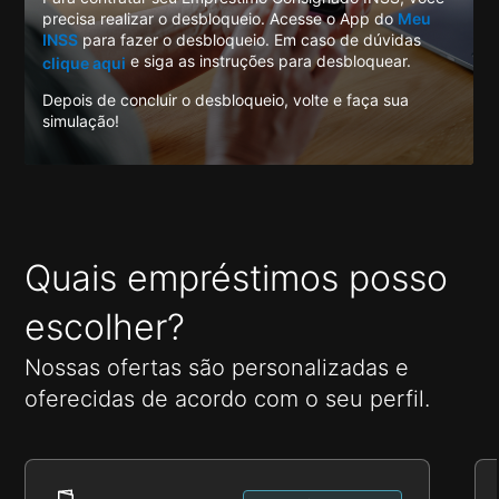
NOVIDADE
precisa realizar o desbloqueio. Acesse o App do
Meu
INSS
para fazer o desbloqueio. Em caso de dúvidas
Empréstimo Consignado do Trabalhador:
e siga as instruções para desbloquear.
clique aqui
crédito com menos juros
Depois de concluir o desbloqueio, volte e faça sua
Conheça o produto lançado com condições especiais de
simulação!
contratação (sujeito a análise).
Quais empréstimos posso
escolher?
Nossas ofertas são personalizadas e
oferecidas de acordo com o seu perfil.